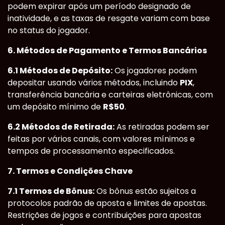
podem expirar após um período designado de
inatividade, e as taxas de resgate variam com base
no status do jogador.
6. Métodos de Pagamento e Termos Bancários
6.1 Métodos de Depósito:
Os jogadores podem
depositar usando vários métodos, incluindo
PIX
,
transferência bancária e carteiras eletrônicas, com
um depósito mínimo de
R$50
.
6.2 Métodos de Retirada:
As retiradas podem ser
feitas por vários canais, com valores mínimos e
tempos de processamento especificados.
7. Termos e Condições Chave
7.1 Termos de Bônus:
Os bônus estão sujeitos a
protocolos padrão de aposta e limites de apostas.
Restrições de jogos e contribuições para apostas