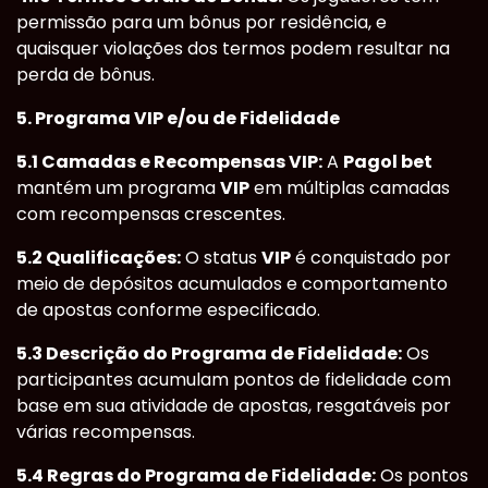
permissão para um bônus por residência, e
quaisquer violações dos termos podem resultar na
perda de bônus.
5. Programa VIP e/ou de Fidelidade
5.1 Camadas e Recompensas VIP:
A
Pagol bet
mantém um programa
VIP
em múltiplas camadas
com recompensas crescentes.
5.2 Qualificações:
O status
VIP
é conquistado por
meio de depósitos acumulados e comportamento
de apostas conforme especificado.
5.3 Descrição do Programa de Fidelidade:
Os
participantes acumulam pontos de fidelidade com
base em sua atividade de apostas, resgatáveis por
várias recompensas.
5.4 Regras do Programa de Fidelidade:
Os pontos