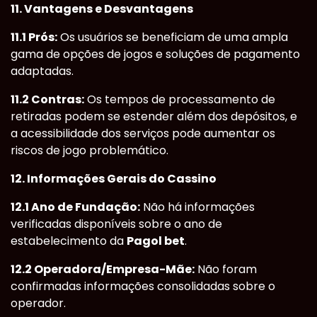
11. Vantagens e Desvantagens
11.1 Prós:
Os usuários se beneficiam de uma ampla
gama de opções de jogos e soluções de pagamento
adaptadas.
11.2 Contras:
Os tempos de processamento de
retiradas podem se estender além dos depósitos, e
a acessibilidade dos serviços pode aumentar os
riscos de jogo problemático.
12. Informações Gerais do Cassino
12.1 Ano de Fundação:
Não há informações
verificadas disponíveis sobre o ano de
estabelecimento da
Pagol bet
.
12.2 Operadora/Empresa-Mãe:
Não foram
confirmadas informações consolidadas sobre o
operador.