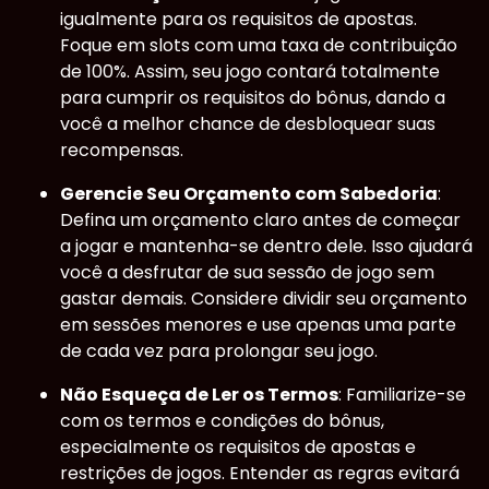
igualmente para os requisitos de apostas.
Foque em slots com uma taxa de contribuição
de 100%. Assim, seu jogo contará totalmente
para cumprir os requisitos do bônus, dando a
você a melhor chance de desbloquear suas
recompensas.
Gerencie Seu Orçamento com Sabedoria
:
Defina um orçamento claro antes de começar
a jogar e mantenha-se dentro dele. Isso ajudará
você a desfrutar de sua sessão de jogo sem
gastar demais. Considere dividir seu orçamento
em sessões menores e use apenas uma parte
de cada vez para prolongar seu jogo.
Não Esqueça de Ler os Termos
: Familiarize-se
com os termos e condições do bônus,
especialmente os requisitos de apostas e
restrições de jogos. Entender as regras evitará