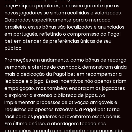
caça-níqueis populares, o cassino garante que os
novos jogadores se sintam acolhidos e valorizados.
Elaborados especificamente para o mercado
brasileiro, esses bônus são localizados e anunciados
em português, refletindo o compromisso da Pagol
bet em atender às preferências únicas de seu
público.
Promoções em andamento, como bônus de recarga
semanais e ofertas de cashback, demonstram ainda
mais a dedicação da Pagol bet em recompensar a
lealdade e o jogo. Esses incentivos não apenas criam
empolgação, mas também encorajam os jogadores
a explorar a extensa biblioteca de jogos. Ao
implementar processos de ativação amigáveis e
requisitos de apostas razoáveis, a Pagol bet torna
fácil para os jogadores aproveitarem esses bônus.
Em última análise, a abordagem focada nas
promoções fomenta um ambiente recompensador