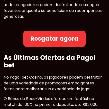
onde os jogadores podem desfrutar de seus jogos
favoritos enquanto se beneficiam de recompensas
generosas.
Resgatar agora
As Últimas Ofertas da Pagol
bet
No Pagol bet Casino, os jogadores podem desfrutar
de uma variedade de promoções empolgantes
feitas para melhorar sua experiência de jogo!
O Bônus de Boas-Vindas oferece um fantástico
match de 100% no primeiro depósito, até R$2.000,