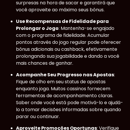
surpresas na hora de sacar e garantirá que
você aproveite ao máximo seus bônus.
Use Recompensas de Fidelidade para
Prolongar o Jogo
: Mantenha-se engajado
com o programa de fidelidade. Acumular
pontos através do jogo regular pode oferecer
bônus adicionais ou cashback, efetivamente
prolongando sua jogabilidade e dando a você
mais chances de ganhar.
Acompanhe Seu Progresso nas Apostas
:
Fique de olho em seu status de apostas
enquanto joga. Muitos cassinos fornecem
ferramentas de acompanhamento claras.
Saber onde você está pode motivá-lo e ajudá-
lo a tomar decisões informadas sobre quando
parar ou continuar.
Aproveite Promoções Oportunas
: Verifique