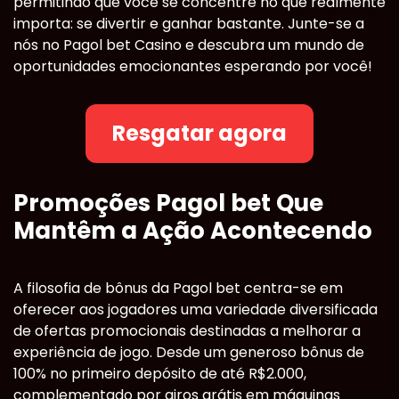
permitindo que você se concentre no que realmente
importa: se divertir e ganhar bastante. Junte-se a
nós no Pagol bet Casino e descubra um mundo de
oportunidades emocionantes esperando por você!
Resgatar agora
Promoções Pagol bet Que
Mantêm a Ação Acontecendo
A filosofia de bônus da Pagol bet centra-se em
oferecer aos jogadores uma variedade diversificada
de ofertas promocionais destinadas a melhorar a
experiência de jogo. Desde um generoso bônus de
100% no primeiro depósito de até R$2.000,
complementado por giros grátis em máquinas