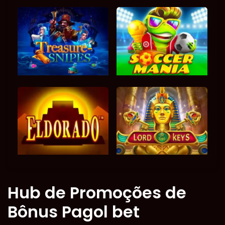
Hub de Promoções de
Bônus Pagol bet