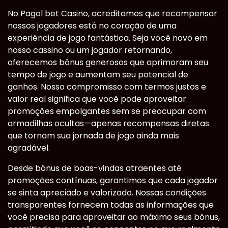
No Pagol bet Casino, acreditamos que recompensar
nossos jogadores está no coração de uma
experiência de jogo fantástica. Seja você novo em
nosso cassino ou um jogador retornando,
oferecemos bônus generosos que aprimoram seu
tempo de jogo e aumentam seu potencial de
ganhos. Nosso compromisso com termos justos e
valor real significa que você pode aproveitar
promoções empolgantes sem se preocupar com
armadilhas ocultas—apenas recompensas diretas
que tornam sua jornada de jogo ainda mais
agradável.
Desde bônus de boas-vindas atraentes até
promoções contínuas, garantimos que cada jogador
se sinta apreciado e valorizado. Nossas condições
transparentes fornecem todas as informações que
você precisa para aproveitar ao máximo seus bônus,