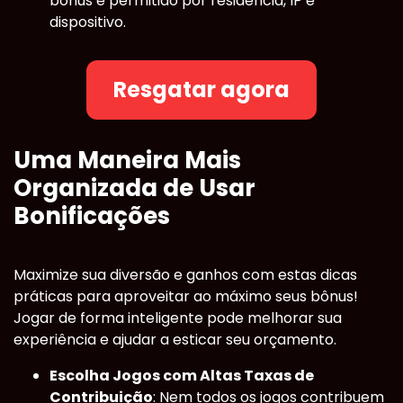
bônus é permitido por residência, IP e
dispositivo.
Resgatar agora
Uma Maneira Mais
Organizada de Usar
Bonificações
Maximize sua diversão e ganhos com estas dicas
práticas para aproveitar ao máximo seus bônus!
Jogar de forma inteligente pode melhorar sua
experiência e ajudar a esticar seu orçamento.
Escolha Jogos com Altas Taxas de
Contribuição
: Nem todos os jogos contribuem