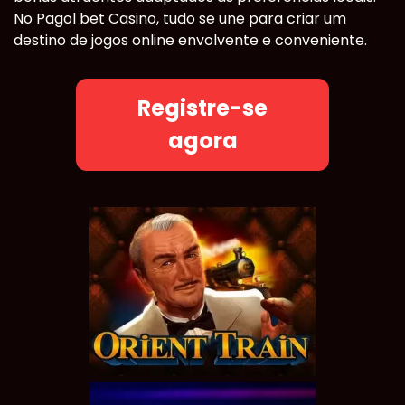
No Pagol bet Casino, tudo se une para criar um
destino de jogos online envolvente e conveniente.
Registre-se
agora