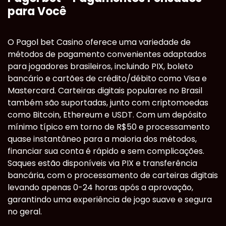
para Você
O Pagol bet Casino oferece uma variedade de
métodos de pagamento convenientes adaptados
para jogadores brasileiros, incluindo PIX, boleto
bancário e cartões de crédito/débito como Visa e
Mastercard. Carteiras digitais populares no Brasil
também são suportadas, junto com criptomoedas
como Bitcoin, Ethereum e USDT. Com um depósito
mínimo típico em torno de R$50 e processamento
quase instantâneo para a maioria dos métodos,
financiar sua conta é rápido e sem complicações.
Saques estão disponíveis via PIX e transferência
bancária, com o processamento de carteiras digitais
levando apenas 0-24 horas após a aprovação,
garantindo uma experiência de jogo suave e segura
no geral.