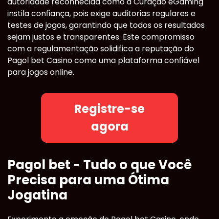
autoridade reconhecida como a Curaçao eGaming
instila confiança, pois exige auditorias regulares e
testes de jogos, garantindo que todos os resultados
sejam justos e transparentes. Este compromisso
com a regulamentação solidifica a reputação do
Pagol bet Casino como uma plataforma confiável
para jogos online.
Registre-se
agora
Pagol bet - Tudo o que Você
Precisa para uma Ótima
Jogatina