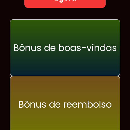
Bônus de boas-vindas
Bônus de reembolso