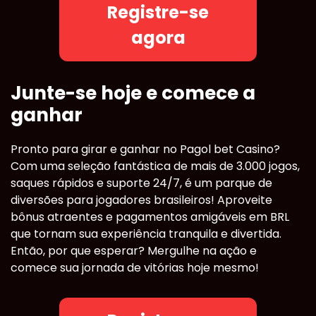
Registre-se
agora
Junte-se hoje e comece a
ganhar
Pronto para girar e ganhar no Pagol bet Casino?
Com uma seleção fantástica de mais de 3.000 jogos,
saques rápidos e suporte 24/7, é um parque de
diversões para jogadores brasileiros! Aproveite
bônus atraentes e pagamentos amigáveis em BRL
que tornam sua experiência tranquila e divertida.
Então, por que esperar? Mergulhe na ação e
comece sua jornada de vitórias hoje mesmo!