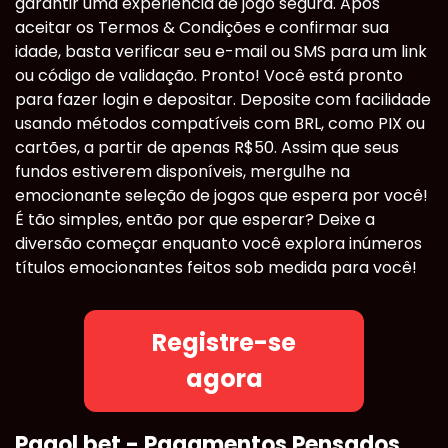
garantir uma experiência de jogo segura. Após
aceitar os Termos & Condições e confirmar sua
idade, basta verificar seu e-mail ou SMS para um link
ou código de validação. Pronto! Você está pronto
para fazer login e depositar. Deposite com facilidade
usando métodos compatíveis com BRL, como PIX ou
cartões, a partir de apenas R$50. Assim que seus
fundos estiverem disponíveis, mergulhe na
emocionante seleção de jogos que espera por você!
É tão simples, então por que esperar? Deixe a
diversão começar enquanto você explora inúmeros
títulos emocionantes feitos sob medida para você!
Registre-se
agora
Pagol bet - Pagamentos Pensados